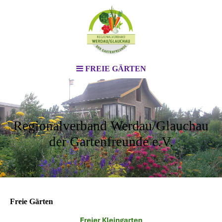
FREIE GÄRTEN
Regionalverband Werdau/Glauchau
der Gartenfreunde e.V.
Freie Gärten