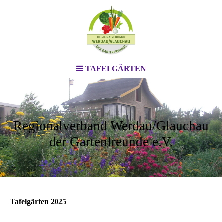
TAFELGÄRTEN
Regionalverband Werdau/Glauchau
der Gartenfreunde e.V.
Tafelgärten 2025