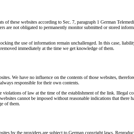
ents of these websites according to Sec. 7, paragraph 1 German Teleme
 are not obligated to permanently monitor submitted or stored informat
ocking the use of information remain unchallenged. In this case, liabili
 be removed immediately at the time we get knowledge of them.
ebsites. We have no influence on the contents of those websites, therefo
 always responsible for their own contents.
iolations of law at the time of the establishment of the link. Illegal co
ebsites cannot be imposed without reasonable indications that there has 
ge of them.
ites by the providers are subject to German copyright laws. Reproductio