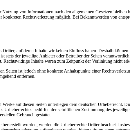
r Nutzung von Informationen nach den allgemeinen Gesetzen bleiben h
iner konkreten Rechtsverletzung möglich. Bei Bekanntwerden von ents
 Dritter, auf deren Inhalte wir keinen Einfluss haben. Deshalb können
 ist stets der jeweilige Anbieter oder Betreiber der Seiten verantwortli
t. Rechtswidrige Inhalte waren zum Zeitpunkt der Verlinkung nicht erk
kten Seiten ist jedoch ohne konkrete Anhaltspunkte einer Rechtsverlet
umgehend entfernen.
und Werke auf diesen Seiten unterliegen dem deutschen Urheberrecht. Di
es Urheberrechtes bedürfen der schriftlichen Zustimmung des jeweilig
erziellen Gebrauch gestattet.
eiber erstellt wurden, werden die Urheberrechte Dritter beachtet. Insbe
Urheberrechtsverletzung aufmerksam werden, bitten wir um einen ents