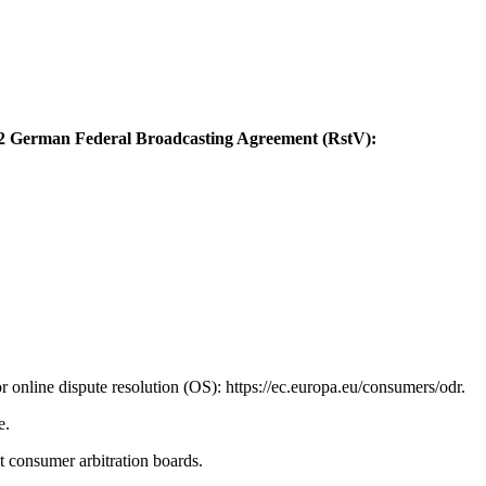
a. 2 German Federal Broadcasting Agreement (RstV):
online dispute resolution (OS): https://ec.europa.eu/consumers/odr.
e.
at consumer arbitration boards.