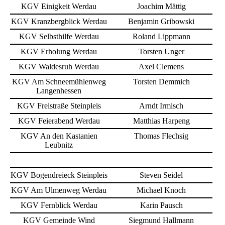
KGV Einigkeit Werdau
Joachim Mättig
KGV Kranzbergblick Werdau
Benjamin Gribowski
KGV Selbsthilfe Werdau
Roland Lippmann
KGV Erholung Werdau
Torsten Unger
KGV Waldesruh Werdau
Axel Clemens
KGV Am Schneemühlenweg
Torsten Demmich
Langenhessen
KGV Freistraße Steinpleis
Arndt Irmisch
KGV Feierabend Werdau
Matthias Harpeng
KGV An den Kastanien
Thomas Flechsig
Leubnitz
KGV Bogendreieck Steinpleis
Steven Seidel
KGV Am Ulmenweg Werdau
Michael Knoch
KGV Fernblick Werdau
Karin Pausch
KGV Gemeinde Wind
Siegmund Hallmann