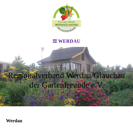
WERDAU
Regionalverband Werdau/Glauchau
der Gartenfreunde e.V.
Werdau