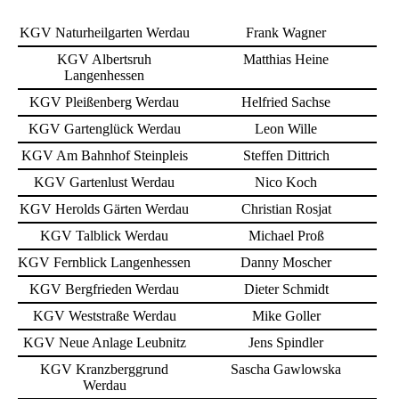
KGV Naturheilgarten Werdau
Frank Wagner
KGV Albertsruh
Matthias Heine
Langenhessen
KGV Pleißenberg Werdau
Helfried Sachse
KGV Gartenglück Werdau
Leon Wille
KGV Am Bahnhof Steinpleis
Steffen Dittrich
KGV Gartenlust Werdau
Nico Koch
KGV Herolds Gärten Werdau
Christian Rosjat
KGV Talblick Werdau
Michael Proß
KGV Fernblick Langenhessen
Danny Moscher
KGV Bergfrieden Werdau
Dieter Schmidt
KGV Weststraße Werdau
Mike Goller
KGV Neue Anlage Leubnitz
Jens Spindler
KGV Kranzberggrund
Sascha Gawlowska
Werdau