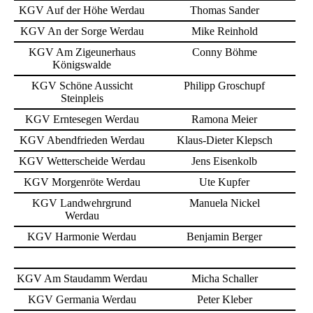
KGV Auf der Höhe Werdau
Thomas Sander
KGV An der Sorge Werdau
Mike Reinhold
KGV Am Zigeunerhaus
Conny Böhme
Königswalde
KGV Schöne Aussicht
Philipp Groschupf
Steinpleis
KGV Erntesegen Werdau
Ramona Meier
KGV Abendfrieden Werdau
Klaus-Dieter Klepsch
KGV Wetterscheide Werdau
Jens Eisenkolb
KGV Morgenröte Werdau
Ute Kupfer
KGV Landwehrgrund
Manuela Nickel
Werdau
KGV Harmonie Werdau
Benjamin Berger
KGV Am Staudamm Werdau
Micha Schaller
KGV Germania Werdau
Peter Kleber