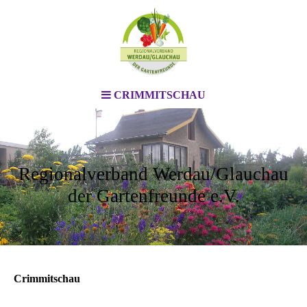
CRIMMITSCHAU
Regionalverband Werdau/Glauchau
der Gartenfreunde e.V.
Crimmitschau