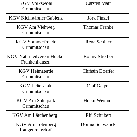
KGV Volkswohl
Carsten Marr
Crimmitschau
KGV Kleingärtner Gablenz
Jörg Finzel
KGV Am Viehweg
Thomas Franke
Crimmitschau
KGV Sommerfreude
Rene Schiller
Crimmitschau
KGV Naturheilverein Huckel
Ronny Streifler
Frankenhausen
KGV Heimaterde
Christin Doerfer
Crimmitschau
KGV Leitelshain
Olaf Geipel
Crimmitschau
KGV Am Sahnpark
Heiko Weidner
Crimmitschau
KGV Am Lärchenberg
Elfi Schubert
KGV Am Totenberg
Dorina Schwanck
Langenreinsdorf