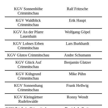
KGV Sonnenhöhe
Ralf Fritzsche
Crimmitschau
KGV Waldblick
Erik Haupt
Crimmitschau
KGV An der Pfarre
Wolfgang Göpel
Lauenhain
KGV Lohses Erben
Lars Burkhardt
Crimmitschau
KGV Glutos Crimmitschau
Andre Schumann
KGV Glück Auf
Benjamin Glatzer
Crimmitschau
KGV Kühgrund
Mike Pühn
Crimmitschau
KGV Sonnenhang
Frank Hellwig
Crimmitschau
KGV Kleingärtner
Ronny Wendt
Rudelswalde