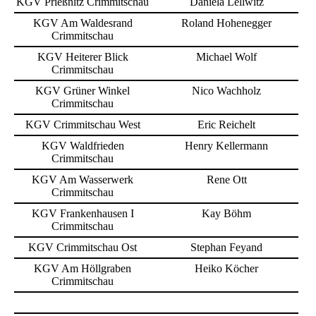
KGV Prießnitz Crimmitschau
Daniela Lellwitz
KGV Am Waldesrand
Roland Hohenegger
Crimmitschau
KGV Heiterer Blick
Michael Wolf
Crimmitschau
KGV Grüner Winkel
Nico Wachholz
Crimmitschau
KGV Crimmitschau West
Eric Reichelt
KGV Waldfrieden
Henry Kellermann
Crimmitschau
KGV Am Wasserwerk
Rene Ott
Crimmitschau
KGV Frankenhausen I
Kay Böhm
Crimmitschau
KGV Crimmitschau Ost
Stephan Feyand
KGV Am Höllgraben
Heiko Köcher
Crimmitschau